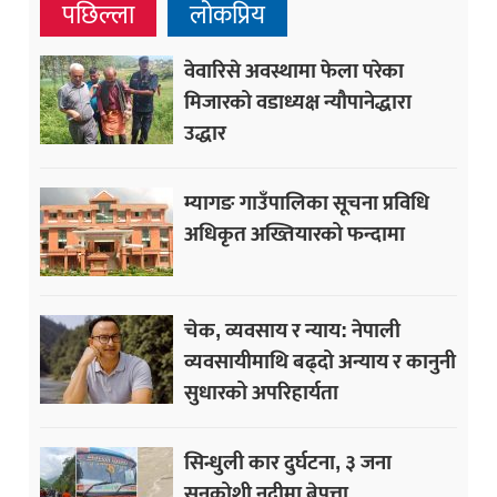
पछिल्ला
लोकप्रिय
वेवारिसे अवस्थामा फेला परेका
मिजारको वडाध्यक्ष न्यौपानेद्धारा
उद्धार
म्यागङ गाउँपालिका सूचना प्रविधि
अधिकृत अख्तियारको फन्दामा
चेक, व्यवसाय र न्याय: नेपाली
व्यवसायीमाथि बढ्दो अन्याय र कानुनी
सुधारको अपरिहार्यता
सिन्धुली कार दुर्घटना, ३ जना
सुनकोशी नदीमा बेपत्ता