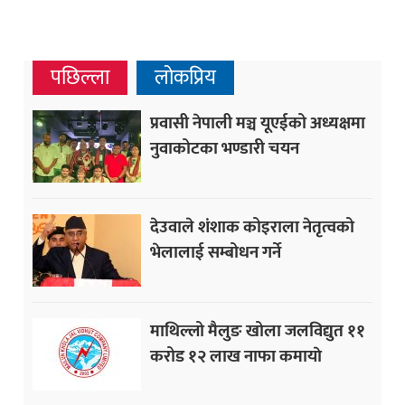
पछिल्ला
लोकप्रिय
प्रवासी नेपाली मञ्च यूएईको अध्यक्षमा
नुवाकोटका भण्डारी चयन
देउवाले शंशाक कोइराला नेतृत्वको
भेलालाई सम्बोधन गर्ने
माथिल्लो मैलुङ खोला जलविद्युत ११
करोड १२ लाख नाफा कमायाे