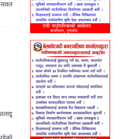
ई सवल
थालाइृ
 रहेको