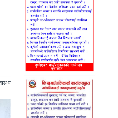
ास्थ्य