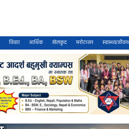
विचार
आर्थिक
खेलकुद
मनोरञ्जन
स्वास्थ्य/जीवन