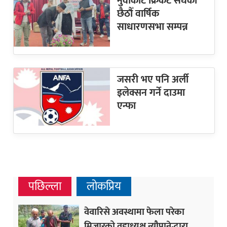
नुवाकोट क्रिकेट संघको
छैठौँ वार्षिक
साधारणसभा सम्पन्न
जसरी भए पनि अर्ली
इलेक्सन गर्ने दाउमा
एन्फा
पछिल्ला
लोकप्रिय
वेवारिसे अवस्थामा फेला परेका
मिजारको वडाध्यक्ष न्यौपानेद्धारा