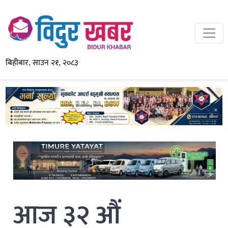
बिहीबार, साउन २१, २०८३
आज ३२ औं