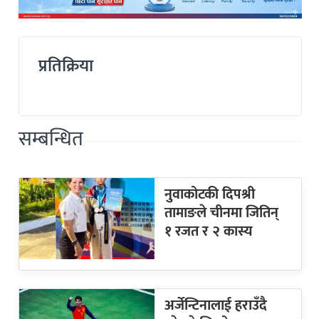
प्रतिक्रिया
सम्बन्धित
नुवाकोटकी दिपश्री
तामाङले चीनमा जितिन्
१ रजत र २ कास्य
अर्जेन्टिनालाई हराउँदै