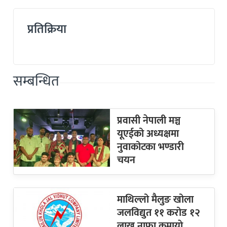
प्रतिक्रिया
सम्बन्धित
प्रवासी नेपाली मञ्च
यूएईको अध्यक्षमा
नुवाकोटका भण्डारी
चयन
माथिल्लो मैलुङ खोला
जलविद्युत ११ करोड १२
लाख नाफा कमायाे