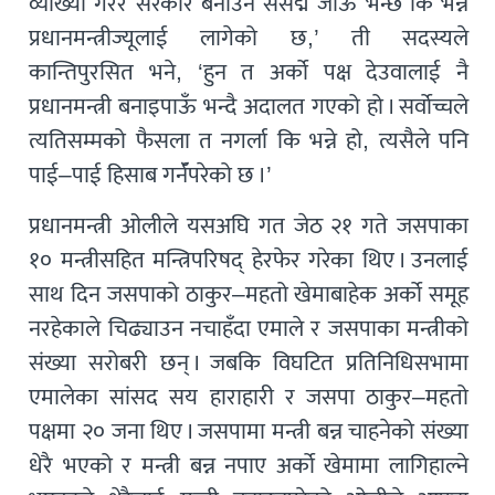
व्याख्या गरेर सरकार बनाउन संसद्मै जाऊ भन्छ कि भन्ने
प्रधानमन्त्रीज्यूलाई लागेको छ,’ ती सदस्यले
कान्तिपुरसित भने, ‘हुन त अर्को पक्ष देउवालाई नै
प्रधानमन्त्री बनाइपाऊँ भन्दै अदालत गएको हो । सर्वोच्चले
त्यतिसम्मको फैसला त नगर्ला कि भन्ने हो, त्यसैले पनि
पाई–पाई हिसाब गर्नॅपरेको छ ।’
प्रधानमन्त्री ओलीले यसअघि गत जेठ २१ गते जसपाका
१० मन्त्रीसहित मन्त्रिपरिषद् हेरफेर गरेका थिए । उनलाई
साथ दिन जसपाको ठाकुर–महतो खेमाबाहेक अर्को समूह
नरहेकाले चिढ्याउन नचाहँदा एमाले र जसपाका मन्त्रीको
संख्या सरोबरी छन् । जबकि विघटित प्रतिनिधिसभामा
एमालेका सांसद सय हाराहारी र जसपा ठाकुर–महतो
पक्षमा २० जना थिए । जसपामा मन्त्री बन्न चाहनेको संख्या
धेरै भएको र मन्त्री बन्न नपाए अर्को खेमामा लागिहाल्ने