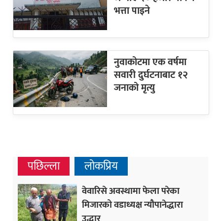
भत्ता पाइने
नुवाकोटमा एक वर्षमा
सवारी दुर्घटनाबाट १२
जनाको मृत्यु
पछिल्ला
लोकप्रिय
वेवारिसे अवस्थामा फेला परेका
मिजारको वडाध्यक्ष न्यौपानेद्धारा
उद्धार