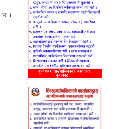
ो छ ।