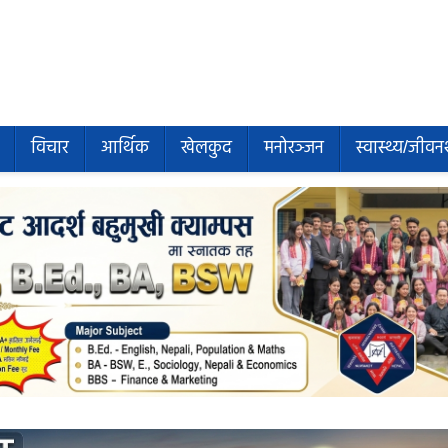
विचार
आर्थिक
खेलकुद
मनोरञ्जन
स्वास्थ्य/जीवन