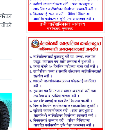
 गरेका
ैयाँको