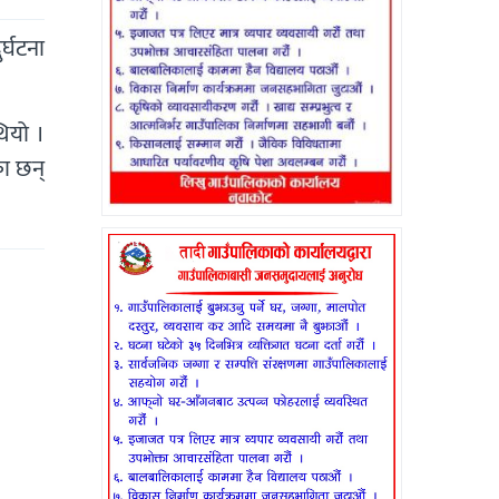
्घटना
ियो ।
का छन्