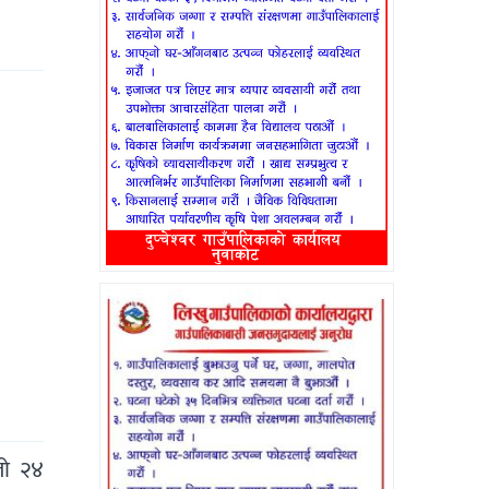
लो २४