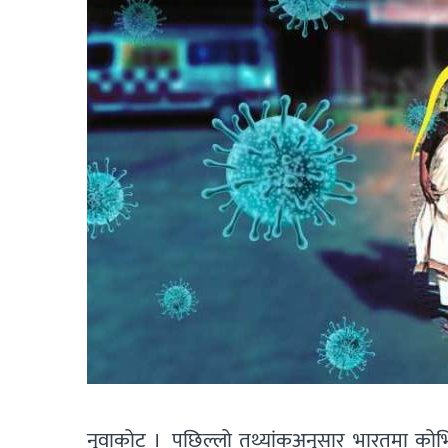
नुवाकोट । पछिल्लो तथ्यांकअनुसार भारतमा कोभ