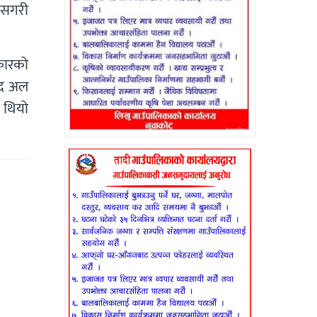
खासगरी
कारको
हमद अल
 थियो