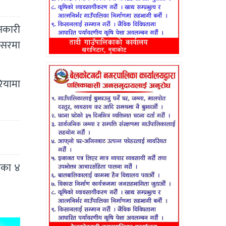
नकारी
वसरमा
रियामा
ँका ४