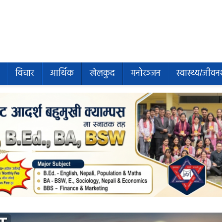
विचार
आर्थिक
खेलकुद
मनोरञ्जन
स्वास्थ्य/जीवन