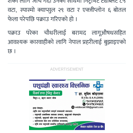
शंका लागि जाँच गर्दा उनको साथमा निट्राभेट ट्याब्लेट ८५
वटा, स्पास्मो क्याप्सुल २९ वटा र एक्जीप्लोन ६ बोतल
फेला परेपछि पक्राउ गरिएको हो ।
पक्राउ परेका चौधरीलाई बरामद लागूऔषधसहित
आवश्यक कारवाहीको लागि नेपाल प्रहरीलाई बुझाइएको
छ ।
ADVERTISEMENT