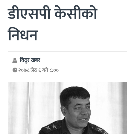
डीएसपी केसीको
निधन
विदुर खबर
२०७८ जेठ ६ गते ८:००