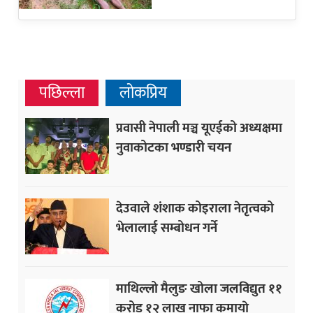
पछिल्ला
लोकप्रिय
प्रवासी नेपाली मञ्च यूएईको अध्यक्षमा
नुवाकोटका भण्डारी चयन
देउवाले शंशाक कोइराला नेतृत्वको
भेलालाई सम्बोधन गर्ने
माथिल्लो मैलुङ खोला जलविद्युत ११
करोड १२ लाख नाफा कमायाे