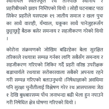
स्थानीयले स्वतःस्फूर्त रथ तानेपछि स्थानीय र
प्रहरीबीचको झडप निम्तिएको थियो । सोही घटनाबाट पाठ
सिकेर प्रहरीले यसपटक १९ जातीय समाज र खलः पुचः
का साथै वाराही, यँग्वाल, घकूका साथै पानेजुहरूसँग
छुट्टाछुट्टै बैठक बसेर समन्वय र सहजीकरण गरेको थियो
।
कोरोना संक्रमणको जोखिम बढिरहेका बेला सुरक्षित
तरिकाले रथयात्रा सम्पन्न गर्नका लागि सबैसँग समन्वय र
सहजीकरण गरिएको जिकिर गर्दै प्रहरी वरिष्ठ उपरीक्षक
बज्राचार्यले रथयात्रा सरोकारवाला सबैको अपनत्व रहने
गरी सम्पन्न गरिएको बताउनुभयो ।निषेधाज्ञाको अवधिमा
पनि सुरक्षा चुनौतीलाई विश्लेषण गरेर रथ आसपासमा जेठ
१ देखि बुधबारसम्म पाँच जनाभन्दा बढी भेला हुन नपाउने
गरी निषेधित क्षेत्र घोषणा गरिएको थियो ।