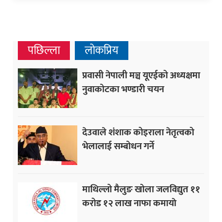
पछिल्ला
लोकप्रिय
प्रवासी नेपाली मञ्च यूएईको अध्यक्षमा
नुवाकोटका भण्डारी चयन
देउवाले शंशाक कोइराला नेतृत्वको
भेलालाई सम्बोधन गर्ने
माथिल्लो मैलुङ खोला जलविद्युत ११
करोड १२ लाख नाफा कमायाे