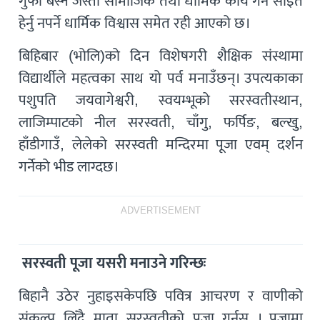
गुफा बस्ने जस्ता सामाजिक तथा धार्मिक कार्य गर्न साइत
हेर्नु नपर्ने धार्मिक विश्वास समेत रही आएको छ।
बिहिबार (भोलि)को दिन विशेषगरी शैक्षिक संस्थामा
विद्यार्थीले महत्वका साथ यो पर्व मनाउँछन्। उपत्यकाका
पशुपति जयवागेश्वरी, स्वयम्भूको सरस्वतीस्थान,
लाजिम्पाटको नील सरस्वती, चाँगु, फर्पिङ, बल्खु,
हाँडीगाउँ, लेलेको सरस्वती मन्दिरमा पूजा एवम् दर्शन
गर्नेको भीड लाग्दछ।
ADVERTISEMENT
सरस्वती पूजा यसरी मनाउने गरिन्छः
बिहानै उठेर नुहाइसकेपछि पवित्र आचरण र वाणीको
संकल्प लिँदै माता सरस्वतीको पूजा गर्नुस् । पूजामा