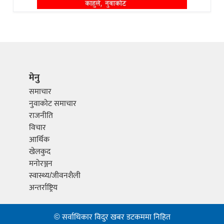
मेनु
समाचार
नुवाकोट समाचार
राजनीति
विचार
आर्थिक
खेलकुद
मनोरञ्जन
स्वास्थ्य/जीवनशैली
अन्तर्राष्ट्रिय
© सर्वाधिकार विदुर खबर डटकममा निहित