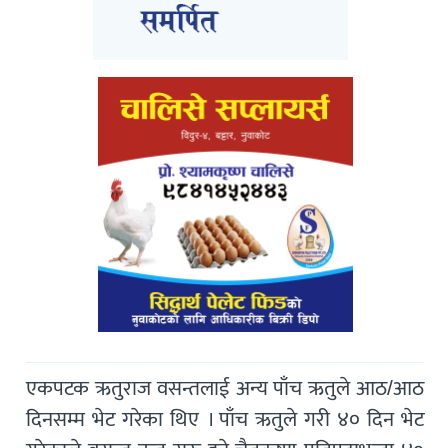
एकपटक ऋतुराज वसन्तलाई अन्य पाँच ऋतुले आठ/आठ
दिनसम्म भेट गरेका थिए । पाँच ऋतुले गरी ४० दिन भेट