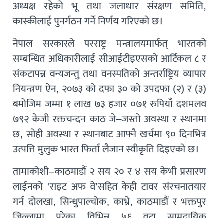
अध्यक्ष रहेको भू तथा जलाधार संरक्षण समिति,
कास्कीलाई पुनर्गठन गर्ने निर्णय गरिएको छ।
नेपाल सरकारले परराष्ट्र मन्त्रालयमार्फत् भारतको
सम्बन्धित अधिकारीलाई सीआईटीइएसको आर्टिकल ८ र
संकटापन्न वन्यजन्तु तथा वनस्पतिको अन्तर्राष्ट्रिय व्यापार
नियन्त्रण ऐन, २०७३ को दफा ३० को उपदफा (२) र (३)
बमोजिम जम्मा १ लाख ७३ हजार ०७१ रुपियाँ दशमलव
७९२ केजी रक्तचन्दन काठ जे–जस्तो अवस्था र स्थानमा
छ, सोही अवस्था र स्थानबाट आफ्नै खर्चमा ९० दिनभित्र
उत्पत्ति मुलुक भारत फिर्ता लैजान स्वीकृति दिइएको छ।
तामाकोशी–काठमाडौं २ सय २० र ४ सय केभी प्रसारण
लाईनको ‘राइट अफ वे’सहित केही टावर संरचनातयार
गर्न दोलखा, सिन्धुपाल्चोक, काभ्रे, काठमाडौं र भक्तपुर
जिल्लामा परेका विभिन्न ५६ वटा सामुदायिक