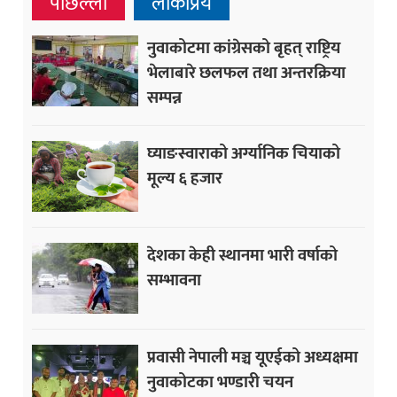
पछिल्ला
लोकप्रिय
नुवाकोटमा कांग्रेसको बृहत् राष्ट्रिय
भेलाबारे छलफल तथा अन्तरक्रिया
सम्पन्न
घ्याङस्वाराको अर्ग्यानिक चियाको
मूल्य ६ हजार
देशका केही स्थानमा भारी वर्षाको
सम्भावना
प्रवासी नेपाली मञ्च यूएईको अध्यक्षमा
नुवाकोटका भण्डारी चयन