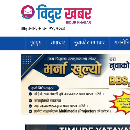
आइतबार, साउन २४, २०८३
गृहपृष्ठ
समाचार
नुवाकोट समाचार
राजनीति