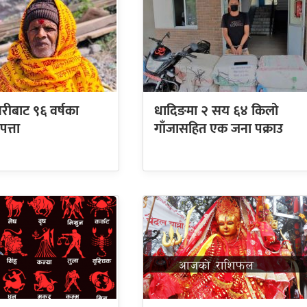
रीबाट ९६ वर्षका
धादिङमा २ सय ६४ किलो
पत्ता
गाँजासहित एक जना पक्राउ