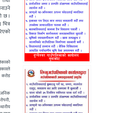
ा तथा
बनाउने
ो छ ।
 भित्र
गरिएको
लिकाको
रकारले
ई करोड
र्वजनिक
 रोपनी,
स्थानीय