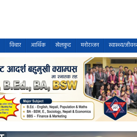
विचार
आर्थिक
खेलकुद
मनोरञ्जन
स्वास्थ्य/जीवन