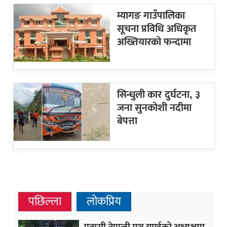
म्यागङ गाउँपालिका
सूचना प्रविधि अधिकृत
अख्तियारको फन्दामा
सिन्धुली कार दुर्घटना, ३
जना सुनकोशी नदीमा
बेपत्ता
पछिल्ला
लोकप्रिय
प्रवासी नेपाली मञ्च यूएईको अध्यक्षमा