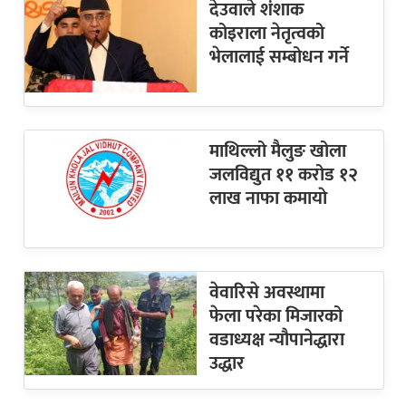
देउवाले शंशाक
कोइराला नेतृत्वको
भेलालाई सम्बोधन गर्ने
माथिल्लो मैलुङ खोला
जलविद्युत ११ करोड १२
लाख नाफा कमायाे
वेवारिसे अवस्थामा
फेला परेका मिजारको
वडाध्यक्ष न्यौपानेद्धारा
उद्धार