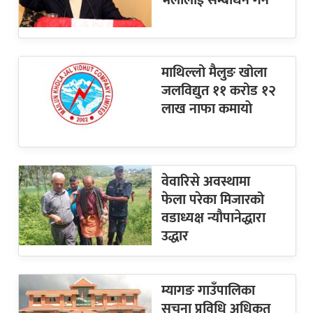
माथिल्लो मैलुङ खोला
जलविद्युत ११ करोड १२
लाख नाफा कमायाे
वेवारिसे अवस्थामा
फेला परेका मिजारको
वडाध्यक्ष न्यौपानेद्धारा
उद्धार
म्यागङ गाउँपालिका
सूचना प्रविधि अधिकृत