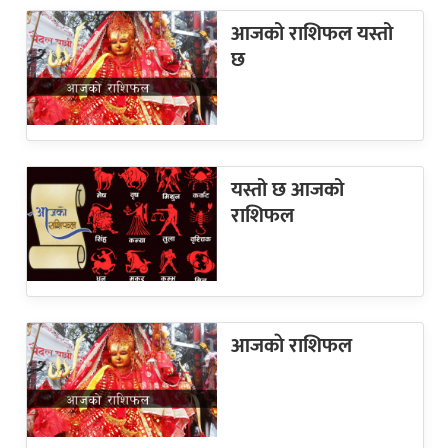
आजको राशिफल यस्तो
छ
यस्तो छ आजको
राशिफल
आजकाे राशिफल