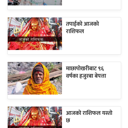
तपाईको आजको
राशिफल
माछापोखरीबाट ९६
वर्षका हजुरबा बेपत्ता
आजको राशिफल यस्तो
छ