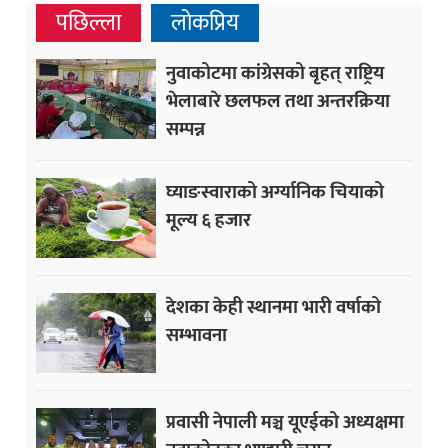
पछिल्ला
लोकप्रिय
नुवाकोटमा कांग्रेसको बृहत् राष्ट्रिय
भेलाबारे छलफल तथा अन्तरक्रिया
सम्पन्न
घ्याङस्वाराको अर्ग्यानिक चियाको
मूल्य ६ हजार
देशका केही स्थानमा भारी वर्षाको
सम्भावना
प्रवासी नेपाली मञ्च यूएईको अध्यक्षमा