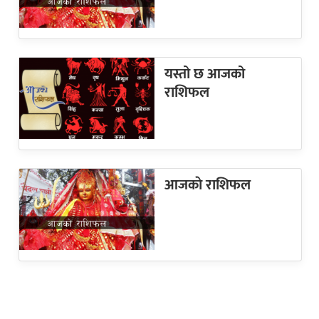
यस्तो छ आजको
राशिफल
आजकाे राशिफल