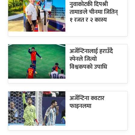
नुवाकोटकी दिपश्री
तामाङले चीनमा जितिन्
१ रजत र २ कास्य
अर्जेन्टिनालाई हराउँदै
स्पेनले जित्यो
विश्वकपको उपाधि
अर्जेन्टिना क्वटार
फाइनलमा