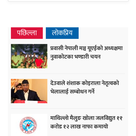
पछिल्ला
लोकप्रिय
प्रवासी नेपाली मञ्च यूएईको अध्यक्षमा
नुवाकोटका भण्डारी चयन
देउवाले शंशाक कोइराला नेतृत्वको
भेलालाई सम्बोधन गर्ने
माथिल्लो मैलुङ खोला जलविद्युत ११
करोड १२ लाख नाफा कमायाे