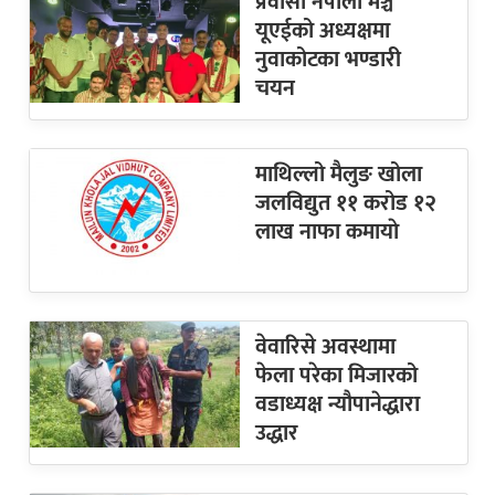
प्रवासी नेपाली मञ्च
यूएईको अध्यक्षमा
नुवाकोटका भण्डारी
चयन
माथिल्लो मैलुङ खोला
जलविद्युत ११ करोड १२
लाख नाफा कमायाे
वेवारिसे अवस्थामा
फेला परेका मिजारको
वडाध्यक्ष न्यौपानेद्धारा
उद्धार