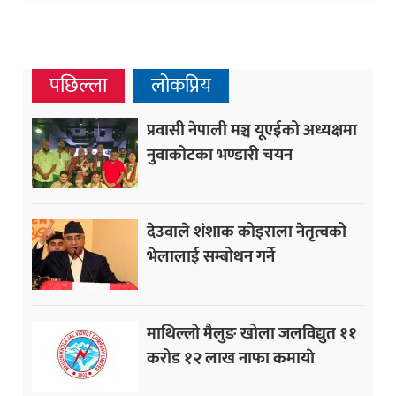
पछिल्ला
लोकप्रिय
प्रवासी नेपाली मञ्च यूएईको अध्यक्षमा
नुवाकोटका भण्डारी चयन
देउवाले शंशाक कोइराला नेतृत्वको
भेलालाई सम्बोधन गर्ने
माथिल्लो मैलुङ खोला जलविद्युत ११
करोड १२ लाख नाफा कमायाे