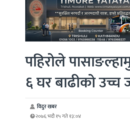
पहिरोले पासाङल्हामु
६ घर बाढीको उच्च
विदुर खबर
२०७६ भदौ १५ गते १३:०४