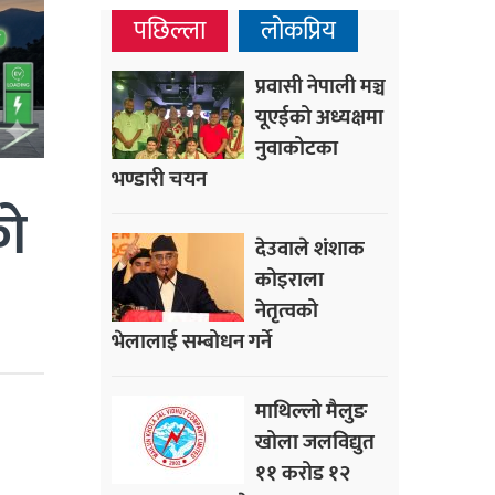
पछिल्ला
लोकप्रिय
प्रवासी नेपाली मञ्च
यूएईको अध्यक्षमा
नुवाकोटका
भण्डारी चयन
को
देउवाले शंशाक
कोइराला
नेतृत्वको
भेलालाई सम्बोधन गर्ने
माथिल्लो मैलुङ
खोला जलविद्युत
११ करोड १२