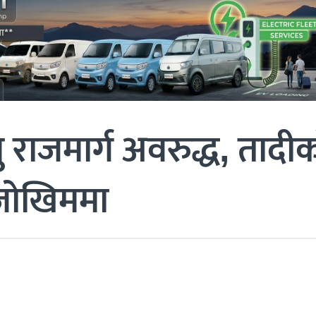
 राजमार्ग अवरुद्ध, तादी
 जोखिममा