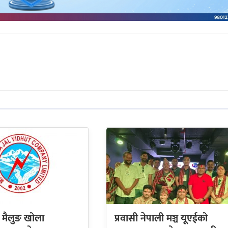
 मैलुङ खोला
प्रवासी नेपाली मञ्च यूएईको