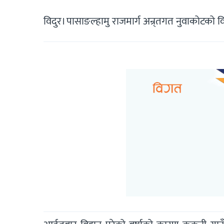
विदुर। पासाङल्हामु राजमार्ग अन्र्तगत नुवाकोटको व