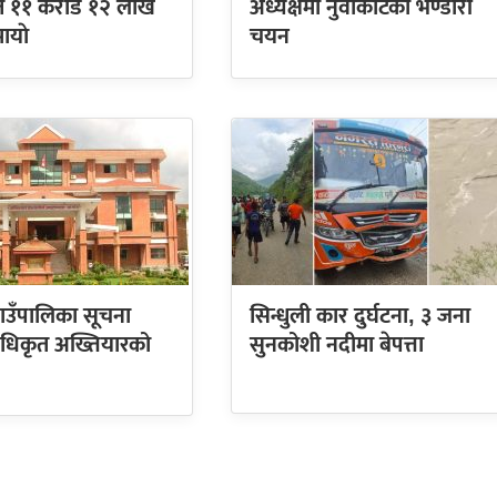
ुत ११ करोड १२ लाख
अध्यक्षमा नुवाकोटका भण्डारी
ायाे
चयन
ाउँपालिका सूचना
सिन्धुली कार दुर्घटना, ३ जना
 अधिकृत अख्तियारको
सुनकोशी नदीमा बेपत्ता