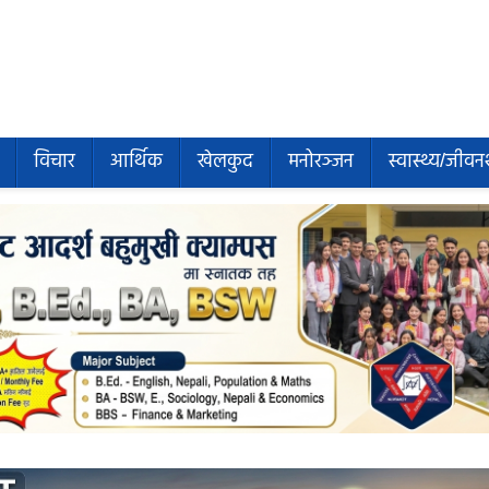
विचार
आर्थिक
खेलकुद
मनोरञ्जन
स्वास्थ्य/जीवन