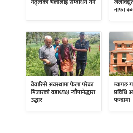
नेतृत्वको भेलालाई सम्बोधन गर्ने
जलविद्य
नाफा कम
वेवारिसे अवस्थामा फेला परेका
म्यागङ ग
मिजारको वडाध्यक्ष न्यौपानेद्धारा
प्रविधि
उद्धार
फन्दामा