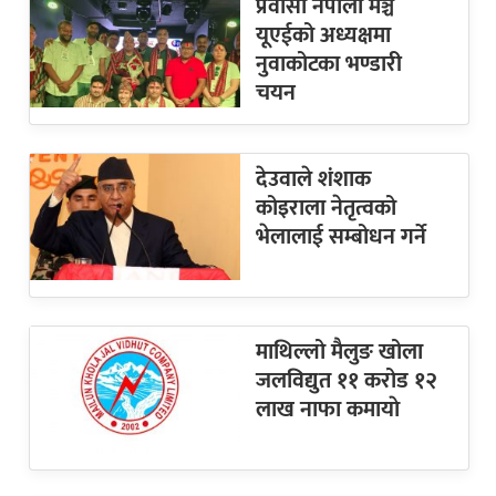
प्रवासी नेपाली मञ्च
यूएईको अध्यक्षमा
नुवाकोटका भण्डारी
चयन
देउवाले शंशाक
कोइराला नेतृत्वको
भेलालाई सम्बोधन गर्ने
माथिल्लो मैलुङ खोला
जलविद्युत ११ करोड १२
लाख नाफा कमायाे