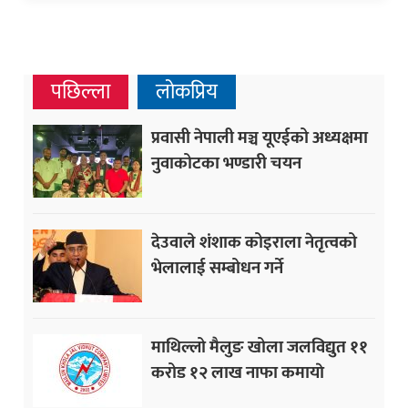
पछिल्ला
लोकप्रिय
प्रवासी नेपाली मञ्च यूएईको अध्यक्षमा
नुवाकोटका भण्डारी चयन
देउवाले शंशाक कोइराला नेतृत्वको
भेलालाई सम्बोधन गर्ने
माथिल्लो मैलुङ खोला जलविद्युत ११
करोड १२ लाख नाफा कमायाे