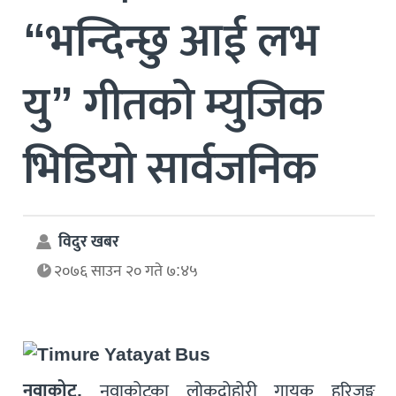
“भन्दिन्छु आई लभ
यु” गीतको म्युजिक
भिडियो सार्वजनिक
विदुर खबर
२०७६ साउन २० गते ७:४५
नुवाकोट,
नुवाकोटका लोकदोहोरी गायक हरिजङ्ग