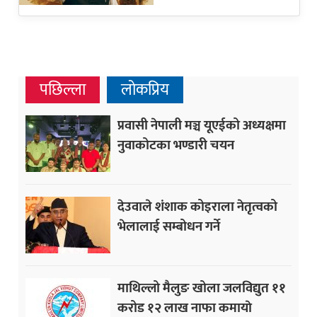
पछिल्ला
लोकप्रिय
प्रवासी नेपाली मञ्च यूएईको अध्यक्षमा
नुवाकोटका भण्डारी चयन
देउवाले शंशाक कोइराला नेतृत्वको
भेलालाई सम्बोधन गर्ने
माथिल्लो मैलुङ खोला जलविद्युत ११
करोड १२ लाख नाफा कमायाे