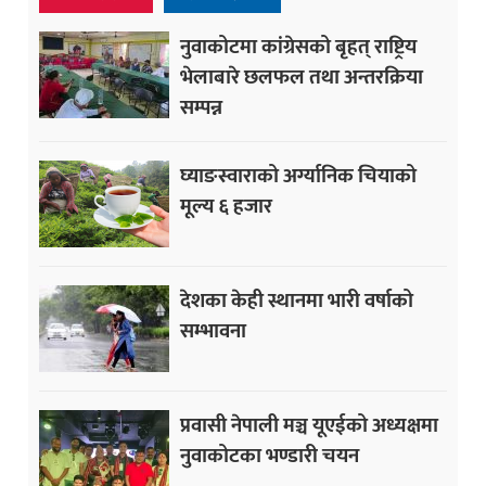
नुवाकोटमा कांग्रेसको बृहत् राष्ट्रिय
भेलाबारे छलफल तथा अन्तरक्रिया
सम्पन्न
घ्याङस्वाराको अर्ग्यानिक चियाको
मूल्य ६ हजार
देशका केही स्थानमा भारी वर्षाको
सम्भावना
प्रवासी नेपाली मञ्च यूएईको अध्यक्षमा
नुवाकोटका भण्डारी चयन