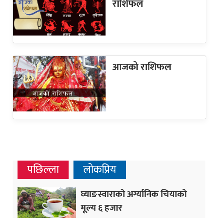
राशिफल
आजकाे राशिफल
पछिल्ला
लोकप्रिय
घ्याङस्वाराको अर्ग्यानिक चियाको
मूल्य ६ हजार