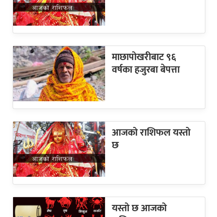
माछापोखरीबाट ९६
वर्षका हजुरबा बेपत्ता
आजको राशिफल यस्तो
छ
यस्तो छ आजको