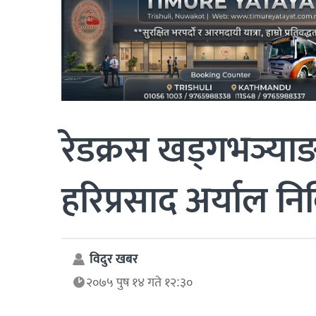
रेडक्रस खड्गभञ्या
हरिप्रसाद अर्याल निर
विदुर खबर
२०७५ पुष १४ गते १२:३०