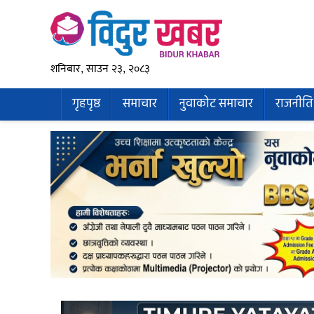
शनिबार, साउन २३, २०८३
गृहपृष्ठ
समाचार
नुवाकोट समाचार
राजनीति