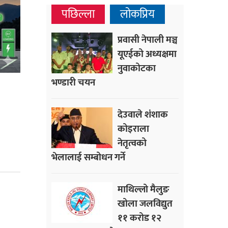
पछिल्ला
लोकप्रिय
प्रवासी नेपाली मञ्च
यूएईको अध्यक्षमा
नुवाकोटका
भण्डारी चयन
देउवाले शंशाक
कोइराला
नेतृत्वको
भेलालाई सम्बोधन गर्ने
माथिल्लो मैलुङ
खोला जलविद्युत
११ करोड १२