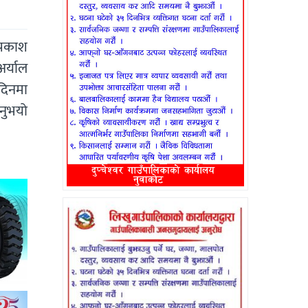
्रकाश
अर्याल
 दिनमा
नुभयो