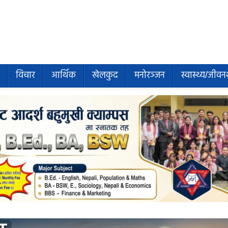
विचार
आर्थिक
खेलकुद
मनोरञ्जन
स्वास्थ्य/जीवन