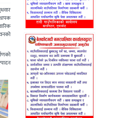
बुधवार
स्थापक
िवारिक
भवनको
्माणको
त्पादन