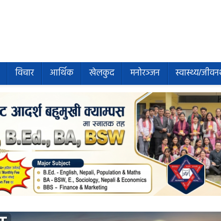
विचार
आर्थिक
खेलकुद
मनोरञ्जन
स्वास्थ्य/जीवन