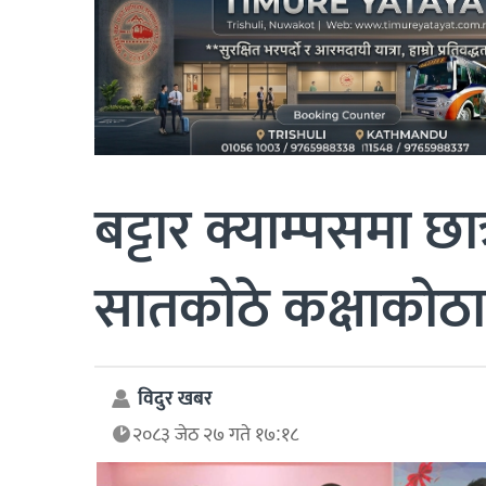
बट्टार क्याम्पसमा छा
सातकोठे कक्षाकोठा
विदुर खबर
२०८३ जेठ २७ गते १७:१८