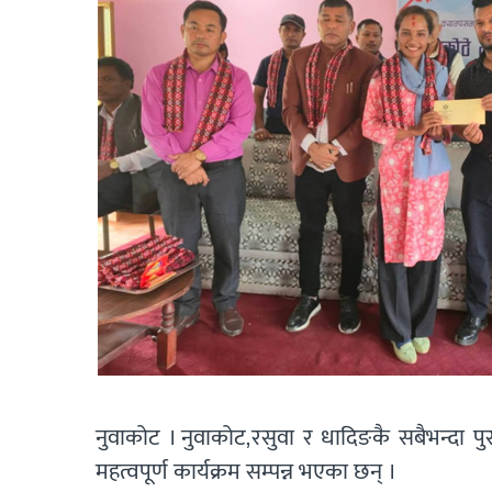
नुवाकोट । नुवाकोट,रसुवा र धादिङकै सबैभन्दा प
महत्वपूर्ण कार्यक्रम सम्पन्न भएका छन् ।