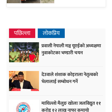
पछिल्ला
लोकप्रिय
प्रवासी नेपाली मञ्च यूएईको अध्यक्षमा
नुवाकोटका भण्डारी चयन
देउवाले शंशाक कोइराला नेतृत्वको
भेलालाई सम्बोधन गर्ने
माथिल्लो मैलुङ खोला जलविद्युत ११
करोड १२ लाख नाफा कमायाे