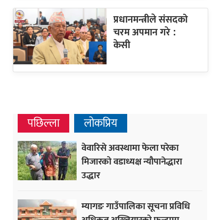
प्रधानमन्त्रीले संसदको
चरम अपमान गरे :
केसी
पछिल्ला
लोकप्रिय
वेवारिसे अवस्थामा फेला परेका
मिजारको वडाध्यक्ष न्यौपानेद्धारा
उद्धार
म्यागङ गाउँपालिका सूचना प्रविधि
अधिकृत अख्तियारको फन्दामा