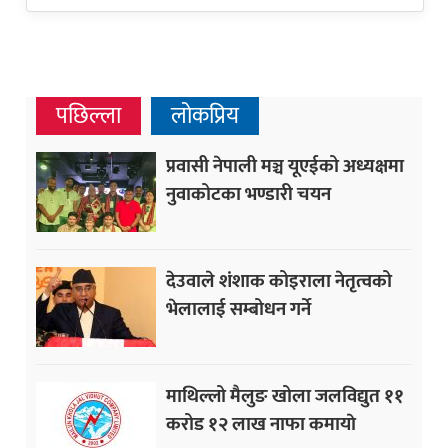
पछिल्ला
लोकप्रिय
प्रवासी नेपाली मञ्च यूएईको अध्यक्षमा
नुवाकोटका भण्डारी चयन
देउवाले शंशाक कोइराला नेतृत्वको
भेलालाई सम्बोधन गर्ने
माथिल्लो मैलुङ खोला जलविद्युत ११
करोड १२ लाख नाफा कमायाे