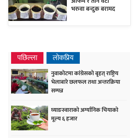
अफिम र तीन वटा
भरुवा बन्दुक बरामद
पछिल्ला
लोकप्रिय
नुवाकोटमा कांग्रेसको बृहत् राष्ट्रिय
भेलाबारे छलफल तथा अन्तरक्रिया
सम्पन्न
घ्याङस्वाराको अर्ग्यानिक चियाको
मूल्य ६ हजार