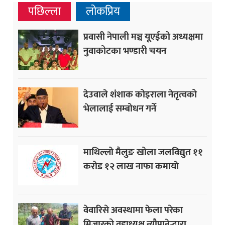
पछिल्ला
लोकप्रिय
प्रवासी नेपाली मञ्च यूएईको अध्यक्षमा
नुवाकोटका भण्डारी चयन
देउवाले शंशाक कोइराला नेतृत्वको
भेलालाई सम्बोधन गर्ने
माथिल्लो मैलुङ खोला जलविद्युत ११
करोड १२ लाख नाफा कमायाे
वेवारिसे अवस्थामा फेला परेका
मिजारको वडाध्यक्ष न्यौपानेद्धारा