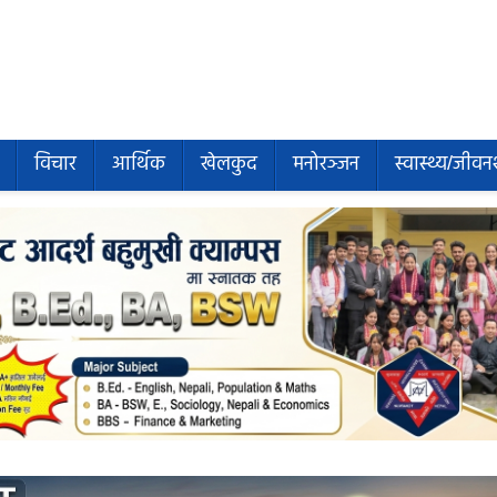
विचार
आर्थिक
खेलकुद
मनोरञ्जन
स्वास्थ्य/जीवन