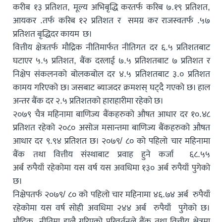
करीब १३ प्रतिशत, मूल्य अभिबृद्धि करतर्फ करिब ७.१९ प्रतिशत,
आयकर .तर्फ करिब १२ प्रतिशत र समग्र कर राजस्वतर्फ .५७
प्रतिशत बृद्धिदर कायम छ।
वित्तीय क्षेत्रतर्फ मौद्रिक नीतिमार्फत नीतिगत दर ६.५ प्रतिशतबाट
घटाएर ५.५ प्रतिशत, बैंक दरलाई ७.५ प्रतिशतबाट ७ प्रतिशत र
निक्षेप संकलनको बोलकबोल दर ४.५ प्रतिशतबाट ३.० प्रतिशत
कामय गरिएको छ। जसबाट ब्याजदर क्रमशस् घट्दै गएको छ। हाल
अन्तर बैंक दर २.५ प्रतिशतको हाराहारीमा रहेको छ।
२०७९ चैत्र महिनामा बाणिज्य बैंकहरुको औषत आधार दर १०.४८
प्रतिशत रहेको २०८० असोज मसान्तमा बाणिज्य बैंकहरुको औषत
आधार दर ९.९४ प्रतिशत छ। २०७९/ ८० को पहिलो चार महिनामा
बैंक तथा वित्तीय संस्थाबाट प्रवाह हुने कर्जा ६८.५५
अर्ब रुपैयाँ रहेकोमा यस वर्ष यस अवधिमा १३० अर्ब रुपैयाँ पुगेको
छ।
निक्षेपतर्फ २०७९/ ८० को पहिलो चार महिनामा ४६.७४ अर्ब रुपैयाँ
रहेकोमा यस वर्ष सोही अवधिमा २४४ अर्ब रुपैयाँ पुगेको छ।
मौद्रिक नीतिमा हालै गरिएको परिवर्तनले बैंक तथा वित्तीय क्षेत्रमा