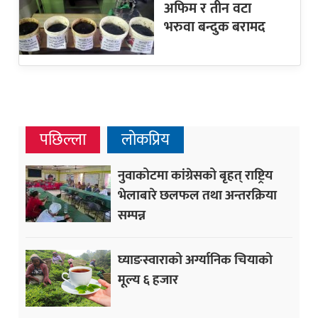
अफिम र तीन वटा
भरुवा बन्दुक बरामद
पछिल्ला
लोकप्रिय
नुवाकोटमा कांग्रेसको बृहत् राष्ट्रिय
भेलाबारे छलफल तथा अन्तरक्रिया
सम्पन्न
घ्याङस्वाराको अर्ग्यानिक चियाको
मूल्य ६ हजार