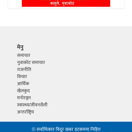
मेनु
समाचार
नुवाकोट समाचार
राजनीति
विचार
आर्थिक
खेलकुद
मनोरञ्जन
स्वास्थ्य/जीवनशैली
अन्तर्राष्ट्रिय
© सर्वाधिकार विदुर खबर डटकममा निहित