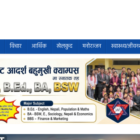
विचार
आर्थिक
खेलकुद
मनोरञ्जन
स्वास्थ्य/जीवन