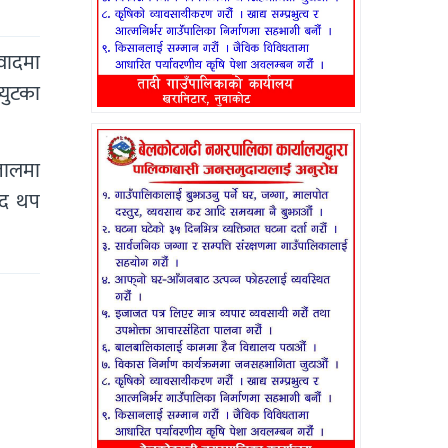
वादमा
युटका
तालमा
पद थप