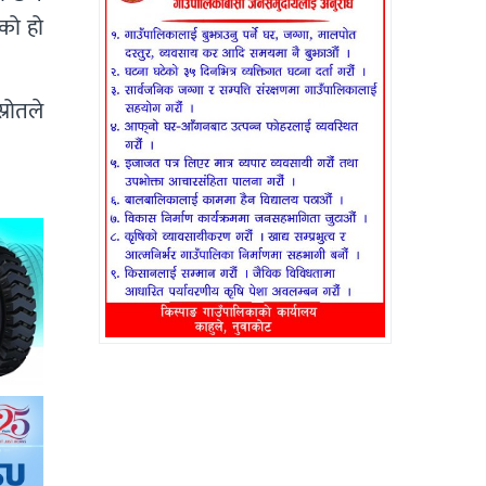
को हो
रोतले