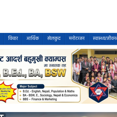
विचार
आर्थिक
खेलकुद
मनोरञ्जन
स्वास्थ्य/जीवन