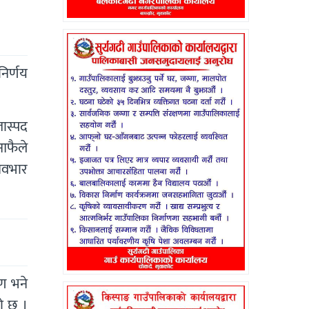
निर्णय
ास्पद
आफैले
यवभार
ण भने
ो छ ।