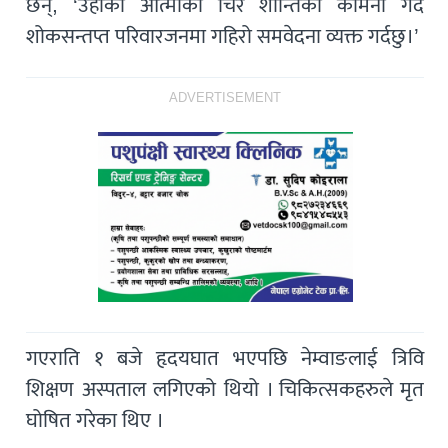
छन्, ‘उहाँको आत्माको चिर शान्तिको कामना गर्दै
शोकसन्तप्त परिवारजनमा गहिरो समवेदना व्यक्त गर्दछु।’
ADVERTISEMENT
गएराति १ बजे हृदयघात भएपछि नेम्वाङलाई त्रिवि
शिक्षण अस्पताल लगिएको थियो । चिकित्सकहरुले मृत
घोषित गरेका थिए ।