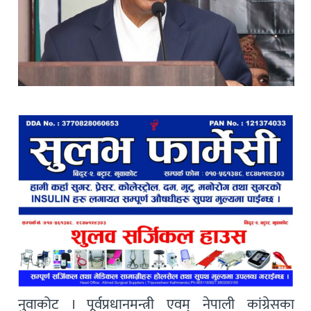
नुवाकोट । पूर्वप्रधानमन्त्री एवम् नेपाली कांग्रेसका