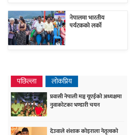
नेपालमा भारतीय
पर्यटकको लर्को
पछिल्ला
लोकप्रिय
प्रवासी नेपाली मञ्च यूएईको अध्यक्षमा
नुवाकोटका भण्डारी चयन
देउवाले शंशाक कोइराला नेतृत्वको