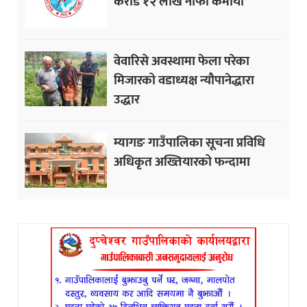
करोड १२ लाख नाफा कमायाे
वेवारिसे अवस्थामा फेला परेका
मिजारको वडाध्यक्ष न्यौपानेद्धारा
उद्धार
म्यागङ गाउँपालिका सूचना प्रविधि
अधिकृत अख्तियारको फन्दामा