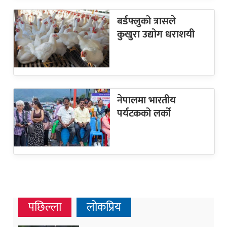
बर्डफ्लुको त्रासले
कुखुरा उद्योग धराशयी
नेपालमा भारतीय
पर्यटकको लर्को
पछिल्ला
लोकप्रिय