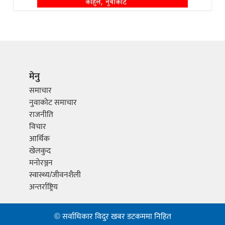
मेनु
समाचार
नुवाकोट समाचार
राजनीति
विचार
आर्थिक
खेलकुद
मनोरञ्जन
स्वास्थ्य/जीवनशैली
अन्तर्राष्ट्रिय
© सर्वाधिकार विदुर खबर डटकममा निहित