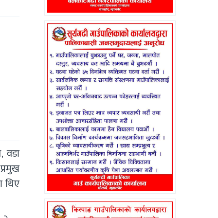
ल, वडा
प्रमुख
का थिए