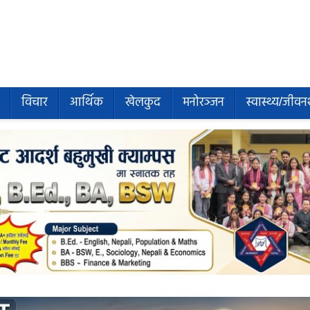
विचार
आर्थिक
खेलकुद
मनोरञ्जन
स्वास्थ्य/जीवन