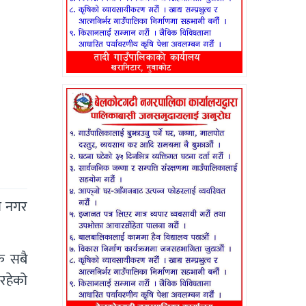
मा नगर
क सबै
रहेको