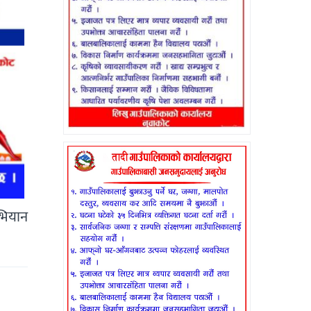
भियान