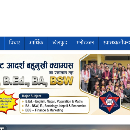
विचार
आर्थिक
खेलकुद
मनोरञ्जन
स्वास्थ्य/जीवन