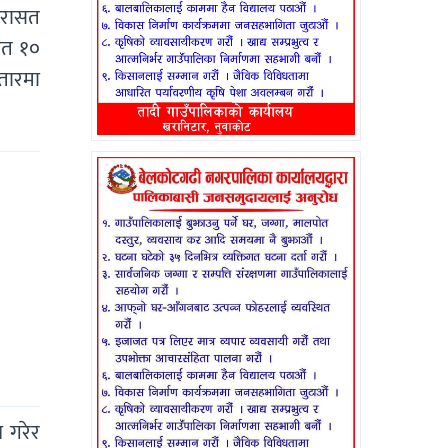
िरासत
 गत १०
्तारमा
 गरेर