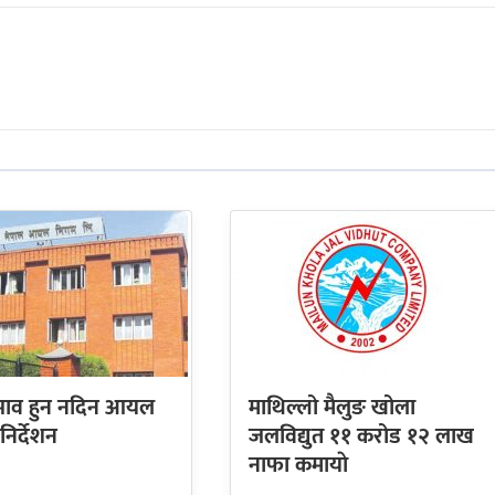
अभाव हुन नदिन आयल
माथिल्लो मैलुङ खोला
िर्देशन
जलविद्युत ११ करोड १२ लाख
नाफा कमायाे