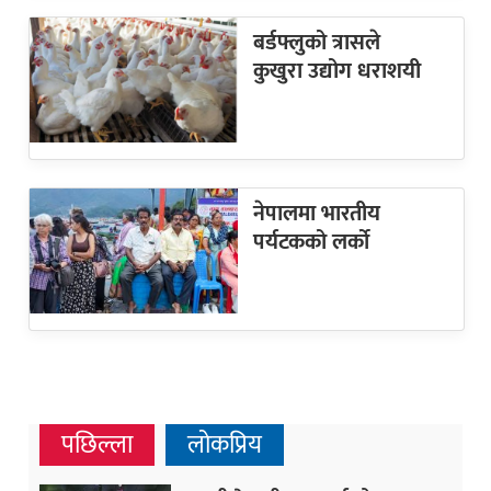
बर्डफ्लुको त्रासले
कुखुरा उद्योग धराशयी
नेपालमा भारतीय
पर्यटकको लर्को
पछिल्ला
लोकप्रिय