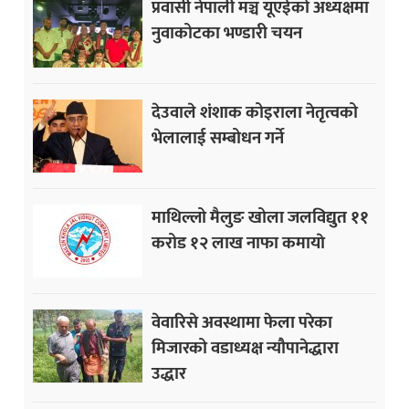
प्रवासी नेपाली मञ्च यूएईको अध्यक्षमा
नुवाकोटका भण्डारी चयन
देउवाले शंशाक कोइराला नेतृत्वको
भेलालाई सम्बोधन गर्ने
माथिल्लो मैलुङ खोला जलविद्युत ११
करोड १२ लाख नाफा कमायाे
वेवारिसे अवस्थामा फेला परेका
मिजारको वडाध्यक्ष न्यौपानेद्धारा
उद्धार