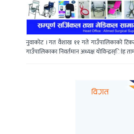
नुवाकोट । गत वैशाख ११ गते गाउँपालिकाको टिकट न
गाउँपालिकाका निवर्तमान अध्यक्ष योविन्द्रस्ािंह ताम