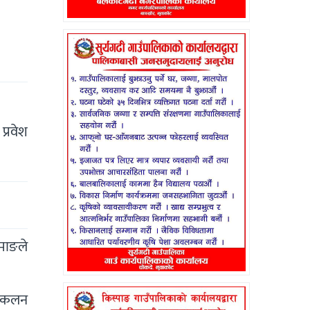
प्रवेश
माङले
 आंकलन