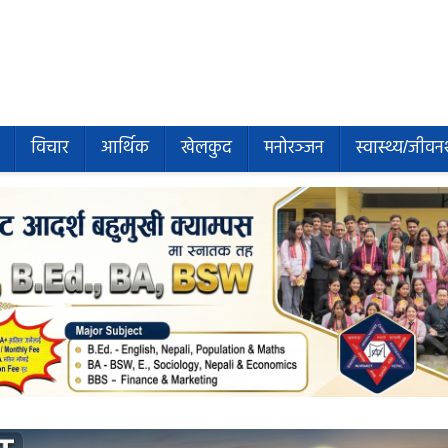
विचार
आर्थिक
खेलकुद
मनोरञ्जन
स्वास्थ्य/जीवन