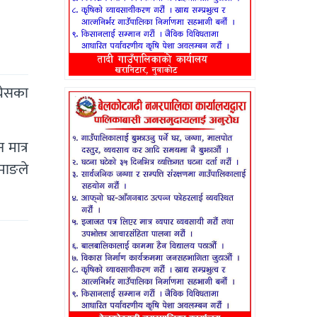
्रेसका
 मात्र
ामाङले